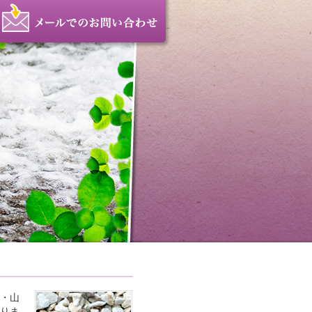
・山
りま