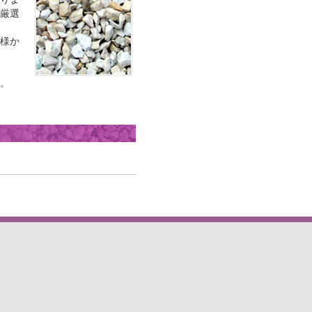
厳選
様か
。